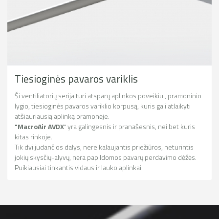
Tiesioginės pavaros variklis
Ši ventiliatorių serija turi atsparų aplinkos poveikiui, pramoninio
lygio, tiesioginės pavaros variklio korpusą, kuris gali atlaikyti
atšiauriausią aplinką pramonėje.
"MacroAir AVDX'
yra galingesnis ir pranašesnis, nei bet kuris
kitas rinkoje.
Tik dvi judančios dalys, nereikalaujantis priežiūros, neturintis
jokių skysčių-alyvų, nėra papildomos pavarų perdavimo dėžės.
Puikiausiai tinkantis vidaus ir lauko aplinkai.