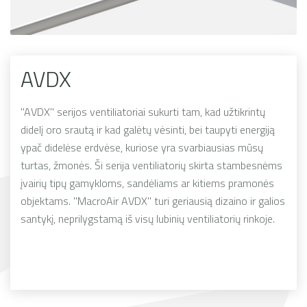
AVDX
"AVDX" serijos ventiliatoriai sukurti tam, kad užtikrintų
didelį oro srautą ir kad galėtų vėsinti, bei taupyti energiją
ypač didelėse erdvėse, kuriose yra svarbiausias mūsų
turtas, žmonės. Ši serija ventiliatorių skirta stambesnėms
įvairių tipų gamykloms, sandėliams ar kitiems pramonės
objektams. "MacroAir AVDX" turi geriausią dizaino ir galios
santykį, neprilygstamą iš visų lubinių ventiliatorių rinkoje.