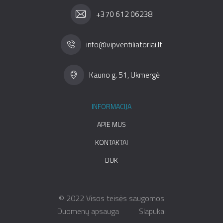
+370 612 06238
info@vipventiliatoriai.lt
Kauno g. 51, Ukmergė
INFORMACIJA
APIE MUS
KONTAKTAI
DUK
© 2022 Visos teisės saugomos
Duomenų apsauga
Slapukai