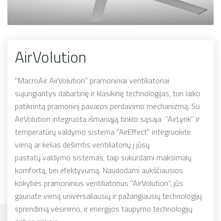
AirVolution
"MacroAir AirVolution" pramoniniai ventiliatoriai
sujungiantys dabartinę ir klasikinę technologijas, turi laiko
patikrintą pramoninį pavaros perdavimo mechanizmą. Su
AirVolution integruota išmaniąją tinklo sąsaja "AirLynk" ir
temperatūrų valdymo sistema "AirEffect" integruokite
vieną ar kelias dešimtis ventiliatorių į jūsų
pastatų valdymo sistemas, taip sukurdami maksimalų
komfortą, bei efektyvumą. Naudodami aukščiausios
kokybės pramoninius ventiliatorius "AirVolution", jūs
gaunate vieną universaliausių ir pažangiausių technologijų
sprendimą vėsinimo, ir energijos taupymo technologijų