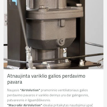
Atnaujinta variklio galios perdavimo
pavara
Naujasis
"AirVolution"
pramoninio ventiliatoriaus galios
perdavimo pavaros ir variklio derinys yra dar galingesnis,
patvaresnis ir ilgaamžiškesnis.
"MacroAir AirVolution"
idealiai pritaikytas naudojimui ypač