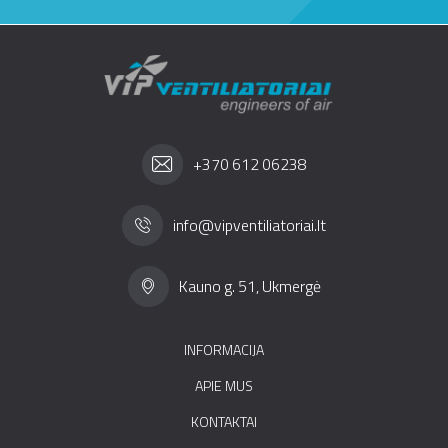
+370 612 06238
info@vipventiliatoriai.lt
Kauno g. 51, Ukmergė
INFORMACIJA
APIE MUS
KONTAKTAI