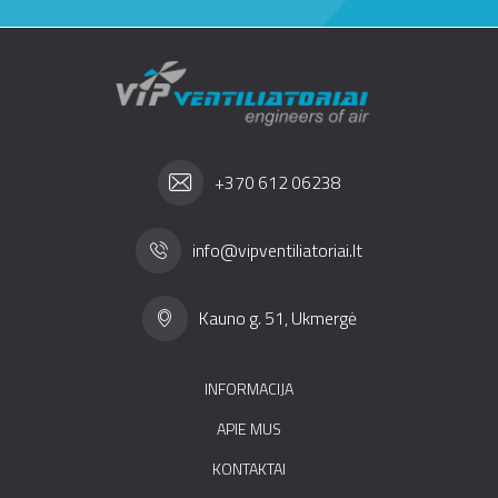
+370 612 06238
info@vipventiliatoriai.lt
Kauno g. 51, Ukmergė
INFORMACIJA
APIE MUS
KONTAKTAI