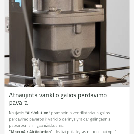
Atnaujinta variklio galios perdavimo
pavara
Naujasis
"AirVolution"
pramoninio ventiliatoriaus galios
perdavimo pavaros ir variklio derinys yra dar galingesnis,
patvaresnis ir ilgaamžiškesnis.
"MacroAir AirVolution"
idealiai pritaikytas naudojimui ypač