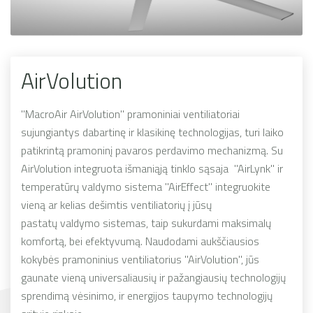
AirVolution
"MacroAir AirVolution" pramoniniai ventiliatoriai
sujungiantys dabartinę ir klasikinę technologijas, turi laiko
patikrintą pramoninį pavaros perdavimo mechanizmą. Su
AirVolution integruota išmaniąją tinklo sąsaja "AirLynk" ir
temperatūrų valdymo sistema "AirEffect" integruokite
vieną ar kelias dešimtis ventiliatorių į jūsų
pastatų valdymo sistemas, taip sukurdami maksimalų
komfortą, bei efektyvumą. Naudodami aukščiausios
kokybės pramoninius ventiliatorius "AirVolution", jūs
gaunate vieną universaliausių ir pažangiausių technologijų
sprendimą vėsinimo, ir energijos taupymo technologijų