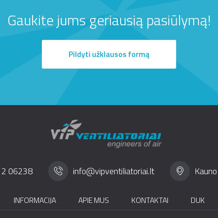
Gaukite jums geriausią pasiūlymą!
Pildyti užklausos formą
12 06238
info@vipventiliatoriai.lt
Kauno 
INFORMACIJA
APIE MUS
KONTAKTAI
DUK