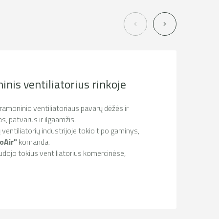
nis ventiliatorius rinkoje
ramoninio ventiliatoriaus pavarų dėžės ir
as, patvarus ir ilgaamžis.
 ventiliatorių industrijoje tokio tipo gaminys,
oAir"
komanda.
udojo tokius ventiliatorius komercinėse,