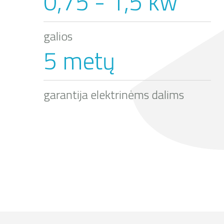
0,75 - 1,5 kw
galios
5 metų
garantija elektrinėms dalims