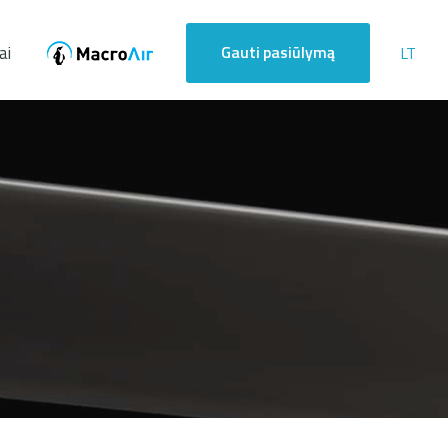
ai
Gauti pasiūlymą
LT