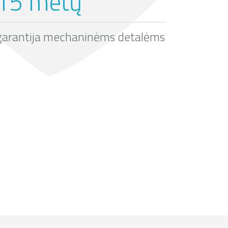
15 metų
garantija mechaninėms detalėms