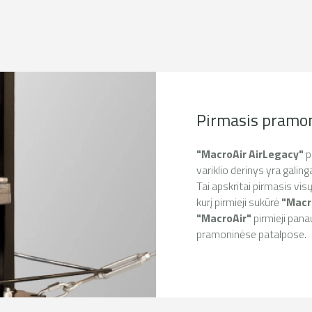
Pirmasis pramoni
"MacroAir AirLegacy"
p
variklio derinys yra galing
Tai apskritai pirmasis visų
kurį pirmieji sukūrė
"Macr
"MacroAir"
pirmieji pana
pramoninėse patalpose.