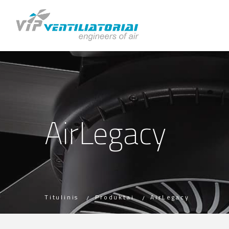
AirLegacy
Titulinis
Produktai
AirLegacy