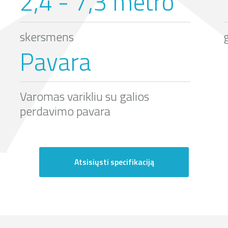
2,4 - 7,3 metro
skersmens
Pavara
Varomas varikliu su galios
perdavimo pavara
Atsisiųsti specifikaciją